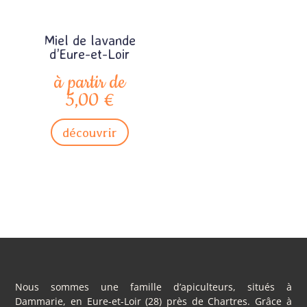
Miel de lavande
d’Eure-et-Loir
à partir de
5,00
€
découvrir
Nous sommes une famille d’apiculteurs, situés à
Dammarie, en Eure-et-Loir (28) près de Chartres. Grâce à